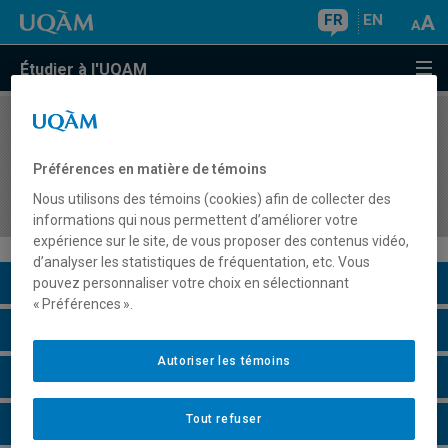
FR
EN
Étudier à l'UQAM
COURS
//
DDM7043
Stage 2 en science et technologie: Consolidation
Préférences en matière de témoins
de l'acte d'enseigner au secondaire et intégration
Nous utilisons des témoins (cookies) afin de collecter des
professionnelle
informations qui nous permettent d’améliorer votre
expérience sur le site, de vous proposer des contenus vidéo,
d’analyser les statistiques de fréquentation, etc. Vous
Description du cours
pouvez personnaliser votre choix en sélectionnant
« Préférences ».
Horaire - Été 2026
Autoriser les témoins
Horaire - Automne 2026
Tout refuser
Horaire - Hiver 2027