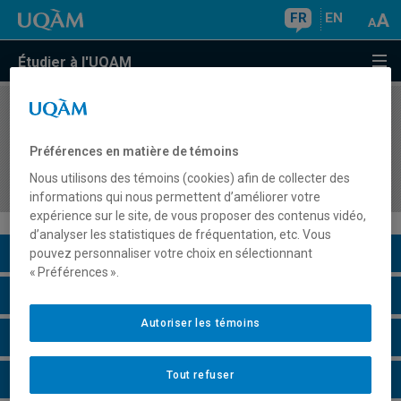
FR
EN
Étudier à l'UQAM
COURS
//
DDM7044
Stage 2 en univers social : Consolidation de
Préférences en matière de témoins
l'acte d'enseigner au secondaire et intégration
Nous utilisons des témoins (cookies) afin de collecter des
professionnelle
informations qui nous permettent d’améliorer votre
expérience sur le site, de vous proposer des contenus vidéo,
d’analyser les statistiques de fréquentation, etc. Vous
Description du cours
pouvez personnaliser votre choix en sélectionnant
« Préférences ».
Horaire - Été 2026
Autoriser les témoins
Horaire - Automne 2026
Tout refuser
Horaire - Hiver 2027