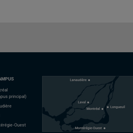
AMPUS
réal
pus principal)
udière
l
érégie-Ouest