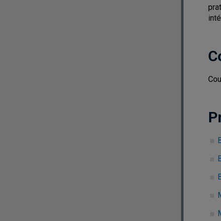
pra
int
C
Cou
P