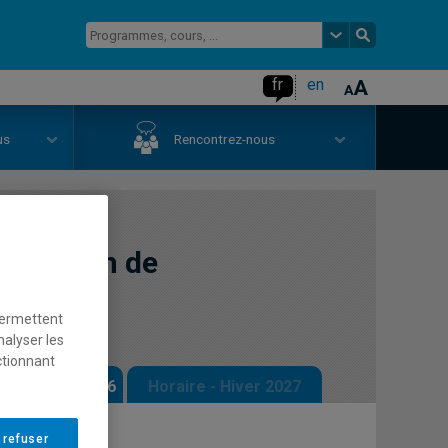
fr
en
us
Rencontrez-nous
au design de
permettent
nalyser les
ctionnant
 - Automne 2026
Horaire - Hiver 2027
 refuser