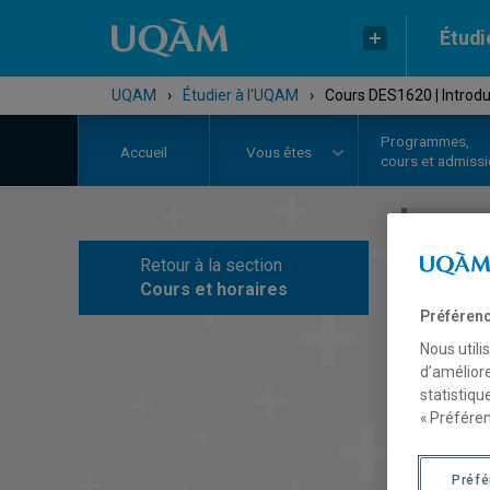
Étudi
UQAM
›
Étudier à l'UQAM
›
Cours DES1620 | Introdu
Programmes,
Accueil
Vous êtes
cours et admiss
Retour à la section
C
Cours et horaires
Préférenc
Nous utili
d’améliore
statistiqu
« Préféren
Préf