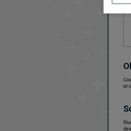
O
Cou
et 
S
Étu
des