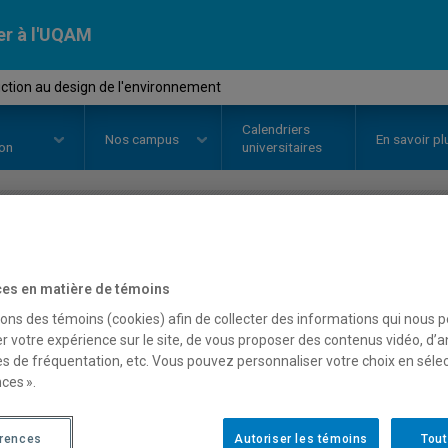
er à l'UQAM
ction au design de l'environnement
Calendriers
Nos
campus
En savoir pl
ion
universitaires
OURS
//
DES1620
-
Introduction 
es en matière de témoins
l'environnement
sons des témoins (cookies) afin de collecter des informations qui nous 
r votre expérience sur le site, de vous proposer des contenus vidéo, d’a
es de fréquentation, etc. Vous pouvez personnaliser votre choix en séle
ces ».
Description
Horaire - Été 2026
Horaire
érences
Autoriser les témoins
Tout