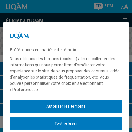
FR
EN
Étudier à l'UQAM
COURS
//
DES2268
Design graphique: diffusion
Préférences en matière de témoins
Nous utilisons des témoins (cookies) afin de collecter des
informations qui nous permettent d’améliorer votre
Description du cours
expérience sur le site, de vous proposer des contenus vidéo,
d’analyser les statistiques de fréquentation, etc. Vous
Horaire - Été 2026
pouvez personnaliser votre choix en sélectionnant
« Préférences ».
Horaire - Automne 2026
Autoriser les témoins
Horaire - Hiver 2027
Tout refuser