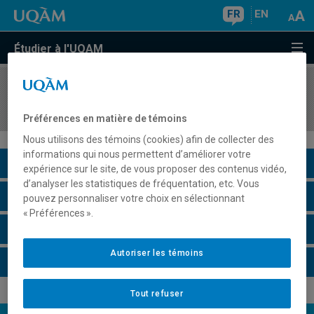
FR
EN
Étudier à l'UQAM
COURS
//
DES7010
Design d'événements: histoire et pratiques
Préférences en matière de témoins
Nous utilisons des témoins (cookies) afin de collecter des
informations qui nous permettent d’améliorer votre
Description du cours
expérience sur le site, de vous proposer des contenus vidéo,
d’analyser les statistiques de fréquentation, etc. Vous
Horaire - Été 2026
pouvez personnaliser votre choix en sélectionnant
« Préférences ».
Horaire - Automne 2026
Autoriser les témoins
Horaire - Hiver 2027
Tout refuser