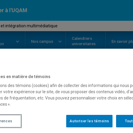
er à l'UQAM
et intégration multimédiatique
Calendriers
Nos
campus
En savoir pl
ion
universitaires
OURS
//
DES7025
-
Design et inté
es en matière de témoins
sons des témoins (cookies) afin de collecter des informations qui nous 
multimédiatique
r votre expérience sur le site, de vous proposer des contenus vidéo, d’a
es de fréquentation, etc. Vous pouvez personnaliser votre choix en séle
ces ».
Description
Horaire - Été 2026
Horaire
érences
Autoriser les témoins
Tout