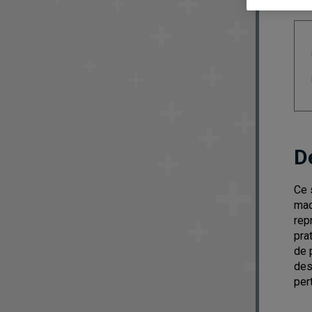
D
Ce 
maq
rep
pra
de 
des
per