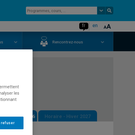
fr
en
us
Rencontrez-nous
gration
permettent
nalyser les
ctionnant
 - Automne 2026
Horaire - Hiver 2027
 refuser