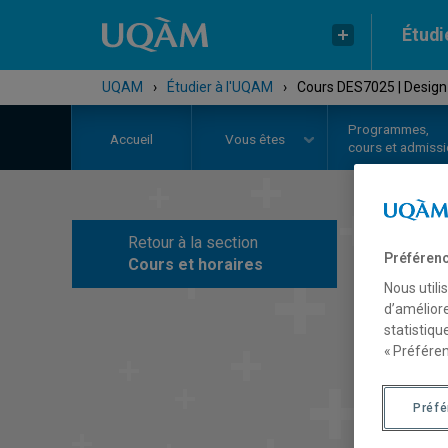
Étudi
UQAM
›
Étudier à l'UQAM
›
Cours DES7025 | Design 
Programmes,
Accueil
Vous êtes
cours et admiss
Retour à la section
C
Préférenc
Cours et horaires
Nous utili
d’améliore
statistiqu
« Préféren
Préf