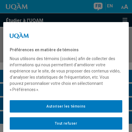
FR
EN
Étudier à l'UQAM
COURS
//
DES7710
Théories et critiques du design et du design
Préférences en matière de témoins
d'expériences interactives
Nous utilisons des témoins (cookies) afin de collecter des
informations qui nous permettent d’améliorer votre
expérience sur le site, de vous proposer des contenus vidéo,
Description du cours
d’analyser les statistiques de fréquentation, etc. Vous
pouvez personnaliser votre choix en sélectionnant
Horaire - Été 2026
« Préférences ».
Horaire - Automne 2026
Autoriser les témoins
Horaire - Hiver 2027
Tout refuser