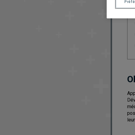
Préf
O
App
Dév
méd
pos
leu