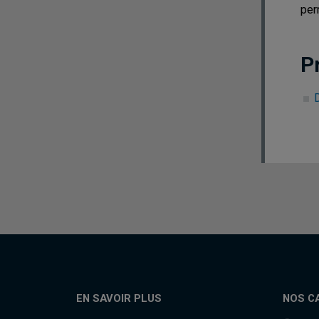
per
P
EN SAVOIR PLUS
NOS C