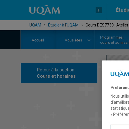
Étudi
UQAM
›
Étudier à l'UQAM
›
Cours DES7730 | Atelier
Programmes,
Accueil
Vous êtes
cours et admiss
Retour à la section
C
Cours et horaires
Préférenc
Nous utili
d’améliore
statistiqu
« Préféren