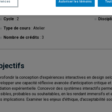
érences
Autoriser les témoins
Tout
Cycle
: 2
Discipl
Type de cours
: Atelier
Nombre de crédits
: 3
bjectifs
rofondir la conception d'expériences interactives en design sel
elopper une capacité réflexive avancée d'anticipation critique et 
iation expérientielle. Concevoir des systèmes interactifs perme
sibles, probables ou souhaitables, en les rendant immersifs et e
rs implications. Examiner les enjeux d'éthique, d'acceptabilité s