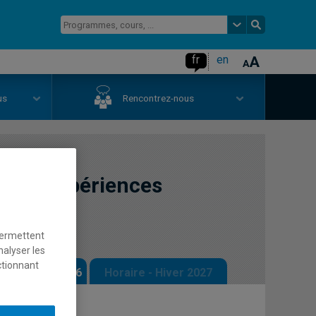
fr
en
us
Rencontrez-nous
ign d'expériences
permettent
nalyser les
ctionnant
 - Automne 2026
Horaire - Hiver 2027