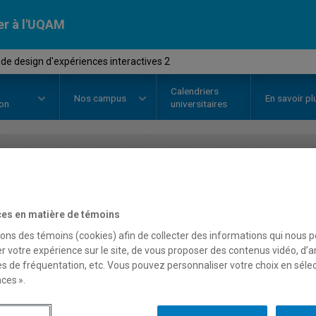
er à l'UQAM
 de design d'expériences interactives 2
Calendriers
Nos
campus
En savoir pl
ion
universitaires
OURS
//
DES7730
-
Atelier de des
interactives 2
es en matière de témoins
sons des témoins (cookies) afin de collecter des informations qui nous 
r votre expérience sur le site, de vous proposer des contenus vidéo, d’a
es de fréquentation, etc. Vous pouvez personnaliser votre choix en séle
Description
Horaire - Été 2026
Horaire
ces ».