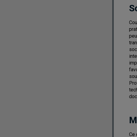
S
Cou
pra
peu
tra
soc
inte
imp
fav
sou
Pro
tec
doc
M
Ce 