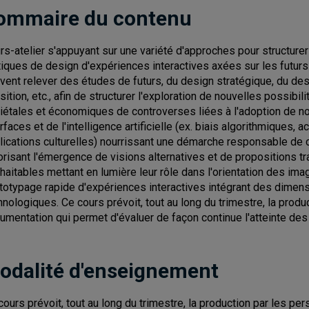
ommaire du contenu
rs-atelier s'appuyant sur une variété d'approches pour structurer 
tiques de design d'expériences interactives axées sur les futu
vent relever des études de futurs, du design stratégique, du desi
nsition, etc., afin de structurer l'exploration de nouvelles possibi
iétales et économiques de controverses liées à l'adoption de n
rfaces et de l'intelligence artificielle (ex. biais algorithmiques, a
lications culturelles) nourrissant une démarche responsable de
orisant l'émergence de visions alternatives et de propositions t
haitables mettant en lumière leur rôle dans l'orientation des imag
totypage rapide d'expériences interactives intégrant des dimens
hnologiques. Ce cours prévoit, tout au long du trimestre, la prod
umentation qui permet d'évaluer de façon continue l'atteinte des 
odalité d'enseignement
cours prévoit, tout au long du trimestre, la production par les p