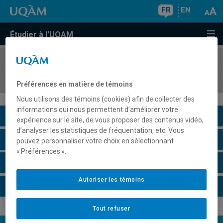
FR
EN
Étudier à l'UQAM
COURS
//
DES7780
Atelier de design d'expériences interactives 3
Préférences en matière de témoins
Nous utilisons des témoins (cookies) afin de collecter des
informations qui nous permettent d’améliorer votre
Description du cours
expérience sur le site, de vous proposer des contenus vidéo,
d’analyser les statistiques de fréquentation, etc. Vous
Horaire - Été 2026
pouvez personnaliser votre choix en sélectionnant
« Préférences ».
Horaire - Automne 2026
Autoriser les témoins
Horaire - Hiver 2027
Tout refuser