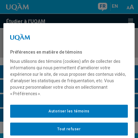
FR
EN
Étudier à l'UQAM
COURS
//
DGX4131
Design d'interaction et stratégie numérique
Préférences en matière de témoins
Nous utilisons des témoins (cookies) afin de collecter des
informations qui nous permettent d’améliorer votre
Description du cours
expérience sur le site, de vous proposer des contenus vidéo,
d’analyser les statistiques de fréquentation, etc. Vous
Horaire - Été 2026
pouvez personnaliser votre choix en sélectionnant
« Préférences ».
Horaire - Automne 2026
Autoriser les témoins
Horaire - Hiver 2027
Tout refuser