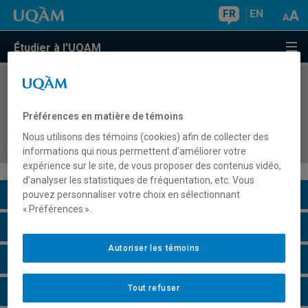
FR
EN
Étudier à l'UQAM
COURS
//
DLS7011
Pratique supervisée 1 en français, langue
Préférences en matière de témoins
d'enseignement : Appropriation de l'acte
Nous utilisons des témoins (cookies) afin de collecter des
d'enseigner au secondaire
informations qui nous permettent d’améliorer votre
expérience sur le site, de vous proposer des contenus vidéo,
d’analyser les statistiques de fréquentation, etc. Vous
Description du cours
pouvez personnaliser votre choix en sélectionnant
« Préférences ».
Horaire - Été 2026
Autoriser les témoins
Horaire - Automne 2026
Tout refuser
Horaire - Hiver 2027