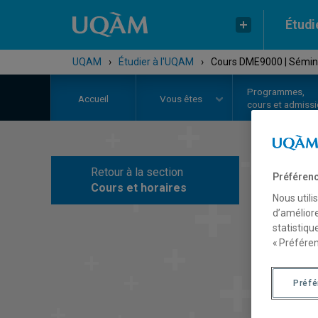
Étudi
UQAM
›
Étudier à l'UQAM
›
Cours DME9000 | Séminai
Programmes,
Accueil
Vous êtes
cours et admiss
Retour à la section
Préférenc
C
Cours et horaires
Nous utili
d’améliore
statistiqu
« Préféren
Préf