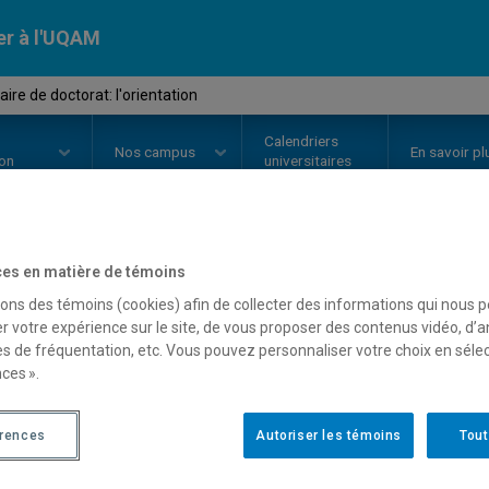
er à l'UQAM
re de doctorat: l'orientation
Calendriers
Nos
campus
En savoir pl
ion
universitaires
es en matière de témoins
OURS
//
DME9000
-
Séminaire de 
sons des témoins (cookies) afin de collecter des informations qui nous 
r votre expérience sur le site, de vous proposer des contenus vidéo, d’a
es de fréquentation, etc. Vous pouvez personnaliser votre choix en séle
Description
Horaire - Été 2026
Horaire
ces ».
érences
Autoriser les témoins
Tout