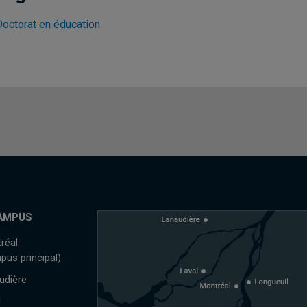
Doctorat en éducation
AMPUS
réal
pus principal)
udière
l