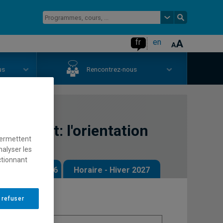
fr
en
us
Rencontrez-nous
doctorat: l'orientation
permettent
nalyser les
ctionnant
 - Automne 2026
Horaire - Hiver 2027
 refuser