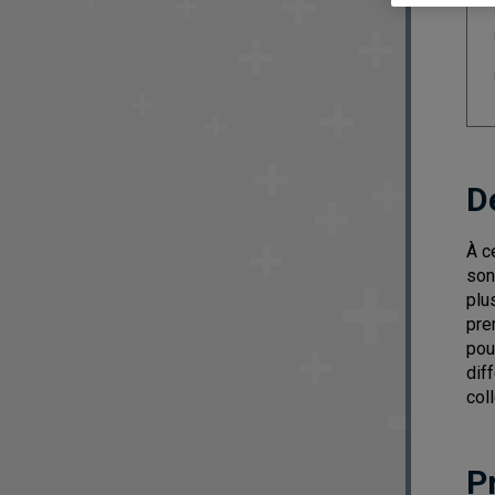
D
À c
son
plu
pre
pou
dif
col
P