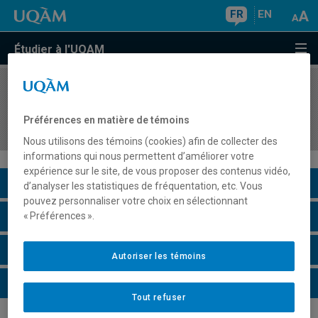
FR
EN
Étudier à l'UQAM
COURS
//
DME905X
Séminaire thématique sur une approche
Préférences en matière de témoins
contemporaine de recherche en éducation
Nous utilisons des témoins (cookies) afin de collecter des
informations qui nous permettent d’améliorer votre
expérience sur le site, de vous proposer des contenus vidéo,
Description du cours
d’analyser les statistiques de fréquentation, etc. Vous
pouvez personnaliser votre choix en sélectionnant
Horaire - Été 2026
« Préférences ».
Horaire - Automne 2026
Autoriser les témoins
Horaire - Hiver 2027
Tout refuser