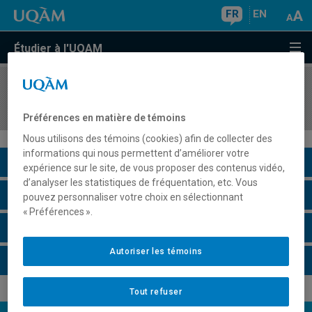
FR
EN
Étudier à l'UQAM
COURS
//
DME9100
Stage de recherche I
Préférences en matière de témoins
Nous utilisons des témoins (cookies) afin de collecter des
informations qui nous permettent d’améliorer votre
Description du cours
expérience sur le site, de vous proposer des contenus vidéo,
d’analyser les statistiques de fréquentation, etc. Vous
Horaire - Été 2026
pouvez personnaliser votre choix en sélectionnant
« Préférences ».
Horaire - Automne 2026
Autoriser les témoins
Horaire - Hiver 2027
Tout refuser