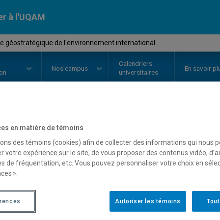
er à l'UQAM
e géostratégique de l'environnement international
Calendriers
Nos
campus
En savoir pl
ion
universitaires
OURS
//
DSR2000
-
Analyse géost
es en matière de témoins
sons des témoins (cookies) afin de collecter des informations qui nous 
l'environnement internat
r votre expérience sur le site, de vous proposer des contenus vidéo, d’a
es de fréquentation, etc. Vous pouvez personnaliser votre choix en séle
ces ».
Description
Horaire - Été 2026
Horaire
érences
Autoriser les témoins
Tout