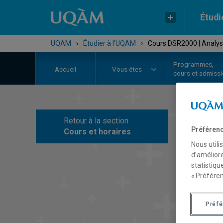
Étudi
UQAM
›
Étudier à l'UQAM
›
Cours DSR2000 | Analys
Programmes,
Accueil
Vous êtes
cours et admiss
Retour à la section
C
Préférenc
Cours et horaires
Nous utili
d’améliore
statistiqu
« Préféren
Préf