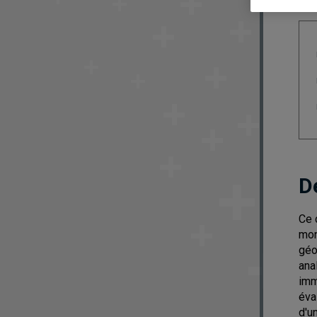
D
Ce 
mon
géo
ana
imm
éva
d'u