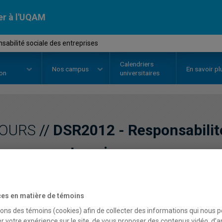
er à l'UQAM
abilité sociale des entreprises
Calendriers
Nos
campus
En savoir pl
ion
universitaires
OURS
//
DSR2012
-
Responsabilit
entreprises
Description
Horaire - Été 2026
Horaire
es en matière de témoins
sons des témoins (cookies) afin de collecter des informations qui nous 
r votre expérience sur le site, de vous proposer des contenus vidéo, d’a