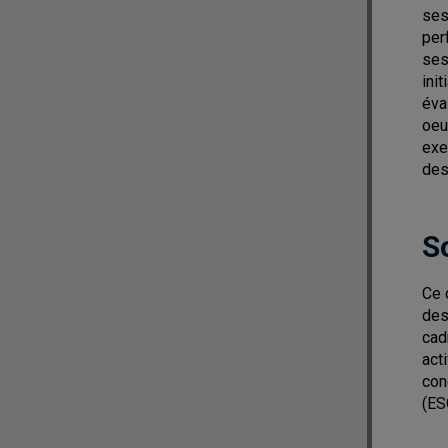
ses
per
ses
ini
éva
oeu
exe
des
S
Ce 
des
cad
act
con
(ES