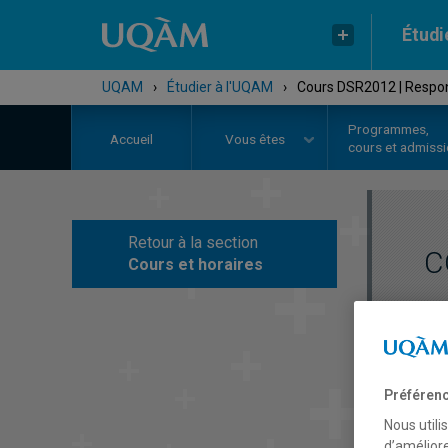
Étudi
UQAM
›
Étudier à l'UQAM
›
Cours DSR2012 | Respons
Programmes,
Accueil
Vous êtes
cours et admiss
Retour à la section
C
Cours et horaires
Préférenc
Nous utili
d’améliore