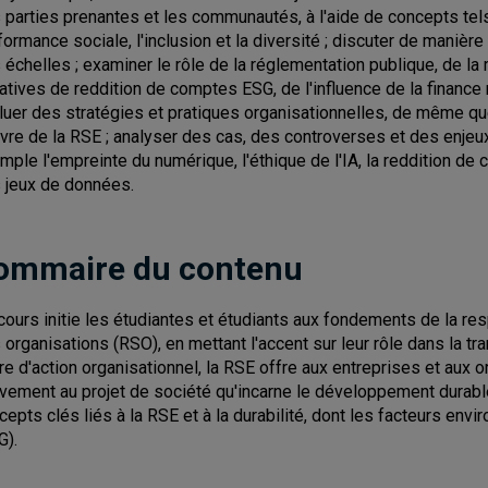
 parties prenantes et les communautés, à l'aide de concepts tels q
formance sociale, l'inclusion et la diversité ; discuter de manièr
 échelles ; examiner le rôle de la réglementation publique, de la
tiatives de reddition de comptes ESG, de l'influence de la finance
luer des stratégies et pratiques organisationnelles, de même
vre de la RSE ; analyser des cas, des controverses et des enjeu
mple l'empreinte du numérique, l'éthique de l'IA, la reddition d
 jeux de données.
ommaire du contenu
cours initie les étudiantes et étudiants aux fondements de la re
 organisations (RSO), en mettant l'accent sur leur rôle dans la tr
re d'action organisationnel, la RSE offre aux entreprises et aux 
ivement au projet de société qu'incarne le développement durabl
cepts clés liés à la RSE et à la durabilité, dont les facteurs en
G).