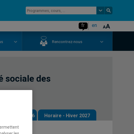
fr
en
us
Rencontrez-nous
é sociale des
 - Automne 2026
Horaire - Hiver 2027
permettent
nalyser les