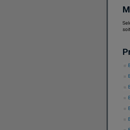
M
Sel
soi
P
B