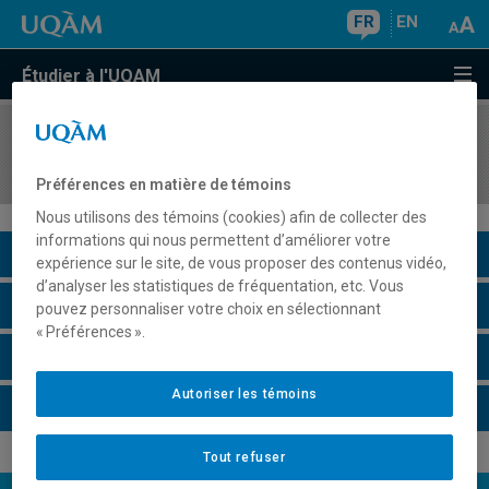
FR
EN
Étudier à l'UQAM
COURS
//
DSR3101
Gestion des risques immobiliers
Préférences en matière de témoins
Nous utilisons des témoins (cookies) afin de collecter des
informations qui nous permettent d’améliorer votre
Description du cours
expérience sur le site, de vous proposer des contenus vidéo,
d’analyser les statistiques de fréquentation, etc. Vous
Horaire - Été 2026
pouvez personnaliser votre choix en sélectionnant
« Préférences ».
Horaire - Automne 2026
Autoriser les témoins
Horaire - Hiver 2027
Tout refuser