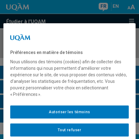
FR
EN
Étudier à l'UQAM
COURS
//
DSR3120
Gestion internationale
Préférences en matière de témoins
Nous utilisons des témoins (cookies) afin de collecter des
informations qui nous permettent d’améliorer votre
Description du cours
expérience sur le site, de vous proposer des contenus vidéo,
d’analyser les statistiques de fréquentation, etc. Vous
Horaire - Été 2026
pouvez personnaliser votre choix en sélectionnant
« Préférences ».
Horaire - Automne 2026
Autoriser les témoins
Horaire - Hiver 2027
Tout refuser