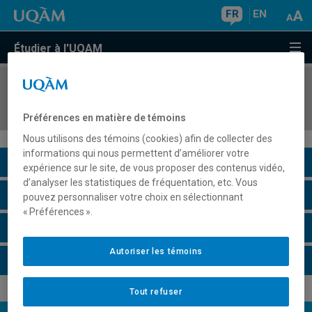
FR
EN
Étudier à l'UQAM
COURS
//
DSR4701
Gestion internationale et cultures
Préférences en matière de témoins
Nous utilisons des témoins (cookies) afin de collecter des
informations qui nous permettent d’améliorer votre
Description du cours
expérience sur le site, de vous proposer des contenus vidéo,
d’analyser les statistiques de fréquentation, etc. Vous
Horaire - Été 2026
pouvez personnaliser votre choix en sélectionnant
« Préférences ».
Horaire - Automne 2026
Autoriser les témoins
Horaire - Hiver 2027
Tout refuser