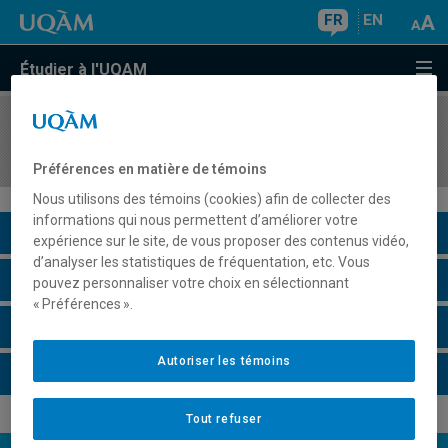
FR
EN
Étudier à l'UQAM
COURS
//
DSR5101
Stratégies de croissance des organisations
Préférences en matière de témoins
Nous utilisons des témoins (cookies) afin de collecter des
informations qui nous permettent d’améliorer votre
Description du cours
expérience sur le site, de vous proposer des contenus vidéo,
d’analyser les statistiques de fréquentation, etc. Vous
Horaire - Été 2026
pouvez personnaliser votre choix en sélectionnant
« Préférences ».
Horaire - Automne 2026
Autoriser les témoins
Horaire - Hiver 2027
Tout refuser