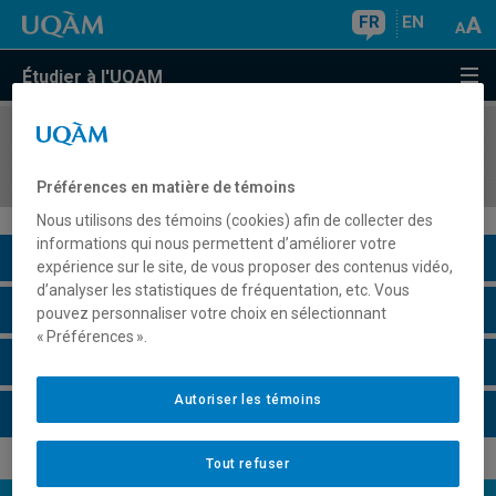
FR
EN
Étudier à l'UQAM
COURS
//
DSR8222
Changement climatique, entreprise et société
Préférences en matière de témoins
Nous utilisons des témoins (cookies) afin de collecter des
informations qui nous permettent d’améliorer votre
Description du cours
expérience sur le site, de vous proposer des contenus vidéo,
d’analyser les statistiques de fréquentation, etc. Vous
Horaire - Été 2026
pouvez personnaliser votre choix en sélectionnant
« Préférences ».
Horaire - Automne 2026
Autoriser les témoins
Horaire - Hiver 2027
Tout refuser