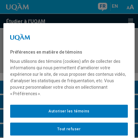
FR
EN
Étudier à l'UQAM
COURS
//
DSR8403
Stratégies d'organisations et responsabilités
Préférences en matière de témoins
sociales et environnementales : du local à
Nous utilisons des témoins (cookies) afin de collecter des
l'international
informations qui nous permettent d’améliorer votre
expérience sur le site, de vous proposer des contenus vidéo,
d’analyser les statistiques de fréquentation, etc. Vous
Description du cours
pouvez personnaliser votre choix en sélectionnant
« Préférences ».
Horaire - Été 2026
Autoriser les témoins
Horaire - Automne 2026
Tout refuser
Horaire - Hiver 2027