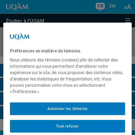
FR
EN
Étudier à l'UQAM
COURS
//
DSR8405
Stratégie de changement radical
Préférences en matière de témoins
Nous utilisons des témoins (cookies) afin de collecter des
informations qui nous permettent d’améliorer votre
Description du cours
expérience sur le site, de vous proposer des contenus vidéo,
d’analyser les statistiques de fréquentation, etc. Vous
Horaire - Été 2026
pouvez personnaliser votre choix en sélectionnant
« Préférences ».
Horaire - Automne 2026
Autoriser les témoins
Horaire - Hiver 2027
Tout refuser