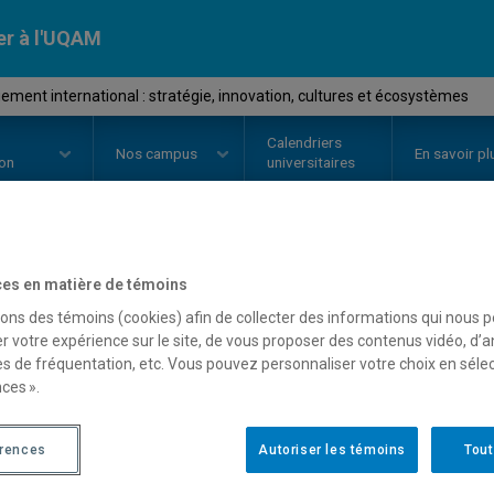
er à l'UQAM
ent international : stratégie, innovation, cultures et écosystèmes
Calendriers
Nos
campus
En savoir pl
ion
universitaires
OURS
//
DSR8407
-
Management in
es en matière de témoins
sons des témoins (cookies) afin de collecter des informations qui nous 
stratégie, innovation, c
r votre expérience sur le site, de vous proposer des contenus vidéo, d’a
es de fréquentation, etc. Vous pouvez personnaliser votre choix en séle
ces ».
Description
Horaire - Été 2026
Horaire
érences
Autoriser les témoins
Tout