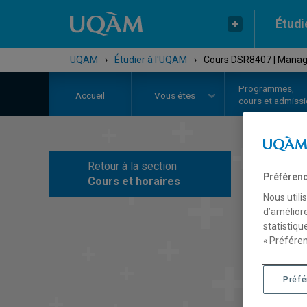
Étudi
UQAM
›
Étudier à l'UQAM
›
Cours DSR8407 | Managem
Programmes,
Accueil
Vous êtes
cours et admiss
Retour à la section
C
Préférenc
Cours et horaires
Nous utili
d’améliore
statistiqu
« Préféren
Préf