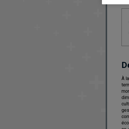
D
À l
ter
mon
dim
cul
ges
com
éco