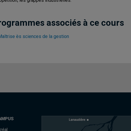
opétition, les grappes industrielles.
rogrammes associés à ce cours
Maîtrise ès sciences de la gestion
AMPUS
réal