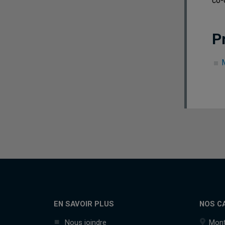
co-
P
EN SAVOIR PLUS
NOS C
Nous joindre
Mont