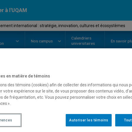
er à l'UQAM
ent international : stratégie, innovation, cultures et écosystèmes
Calendriers
Nos
campus
En savoir pl
ion
universitaires
OURS
//
DSR8407
-
Management in
es en matière de témoins
sons des témoins (cookies) afin de collecter des informations qui nous 
stratégie, innovation, c
r votre expérience sur le site, de vous proposer des contenus vidéo, d’a
es de fréquentation, etc. Vous pouvez personnaliser votre choix en séle
ces ».
Description
Horaire - Été 2026
Horaire
érences
Autoriser les témoins
Tout