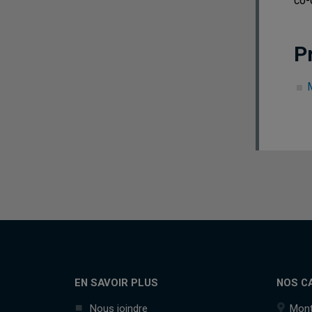
co-
P
EN SAVOIR PLUS
NOS C
Nous joindre
Mont