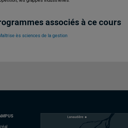
opétition, les grappes industrielles.
rogrammes associés à ce cours
Maîtrise ès sciences de la gestion
AMPUS
réal