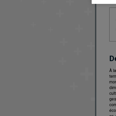
D
À l
ter
mon
dim
cul
ges
com
éco