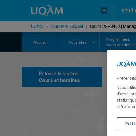
Étudi
UQAM
›
Étudier à l'UQAM
›
Cours DSR8407 | Managem
Programmes,
Accueil
Vous êtes
cours et admiss
Retour à la section
C
Préférenc
Cours et horaires
Nous utili
d’améliore
statistiqu
« Préféren
Préf