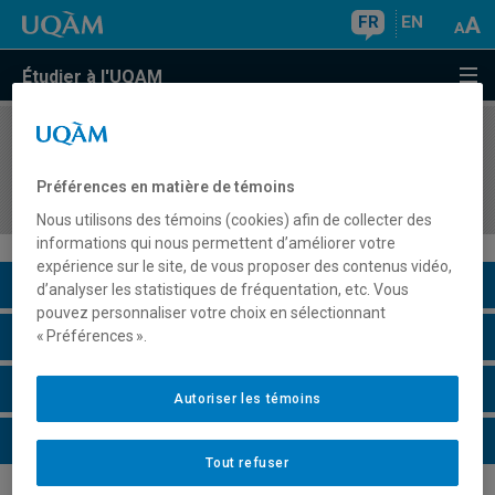
FR
EN
Étudier à l'UQAM
COURS
//
DSR8415
Veille stratégique et processus d'intelligence
Préférences en matière de témoins
économique
Nous utilisons des témoins (cookies) afin de collecter des
informations qui nous permettent d’améliorer votre
expérience sur le site, de vous proposer des contenus vidéo,
Description du cours
d’analyser les statistiques de fréquentation, etc. Vous
pouvez personnaliser votre choix en sélectionnant
Horaire - Été 2026
« Préférences ».
Horaire - Automne 2026
Autoriser les témoins
Horaire - Hiver 2027
Tout refuser