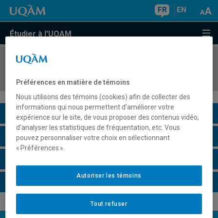
FR
EN
Étudier à l'UQAM
COURS
//
ECO1012
Microéconomie I
Préférences en matière de témoins
Nous utilisons des témoins (cookies) afin de collecter des
informations qui nous permettent d’améliorer votre
Description du cours
expérience sur le site, de vous proposer des contenus vidéo,
d’analyser les statistiques de fréquentation, etc. Vous
Horaire - Été 2026
pouvez personnaliser votre choix en sélectionnant
« Préférences ».
Horaire - Automne 2026
Autoriser les témoins
Horaire - Hiver 2027
Tout refuser