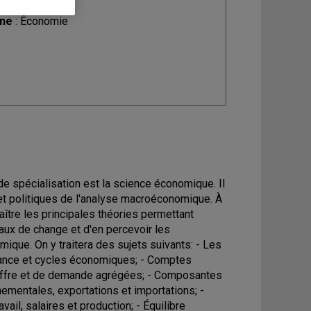
ine
: Économie
e spécialisation est la science économique. Il
s et politiques de l'analyse macroéconomique. À
aître les principales théories permettant
taux de change et d'en percevoir les
mique. On y traitera des sujets suivants: - Les
sance et cycles économiques; - Comptes
d'offre et de demande agrégées; - Composantes
entales, exportations et importations; -
vail, salaires et production; - Équilibre