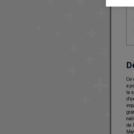
D
Ce 
a p
la 
d'e
imp
gra
nat
de 
Mar