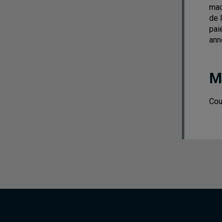
mac
de 
pai
ann
M
Cou