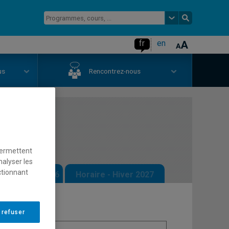
fr
en
us
Rencontrez-nous
e I
permettent
nalyser les
ctionnant
 - Automne 2026
Horaire - Hiver 2027
 refuser