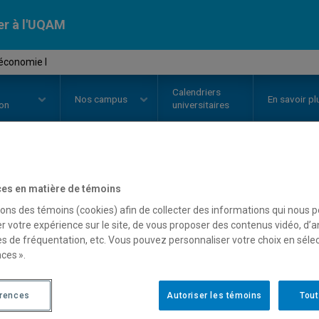
er à l'UQAM
économie I
Calendriers
Nos
campus
En savoir pl
ion
universitaires
OURS
//
ECO1022
-
Macroéconomi
es en matière de témoins
sons des témoins (cookies) afin de collecter des informations qui nous 
r votre expérience sur le site, de vous proposer des contenus vidéo, d’a
es de fréquentation, etc. Vous pouvez personnaliser votre choix en séle
Description
Horaire - Été 2026
Horaire
ces ».
érences
Autoriser les témoins
Tout