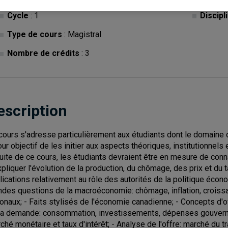
Cycle
: 1
Discipl
Type de cours
: Magistral
Nombre de crédits
: 3
escription
cours s'adresse particulièrement aux étudiants dont le domaine d
our objectif de les initier aux aspects théoriques, institutionnel
suite de ce cours, les étudiants devraient être en mesure de conn
xpliquer l'évolution de la production, du chômage, des prix et du 
lications relativement au rôle des autorités de la politique écono
ndes questions de la macroéconomie: chômage, inflation, crois
ionaux; - Faits stylisés de l'économie canadienne; - Concepts 
la demande: consommation, investissements, dépenses gouvernem
ché monétaire et taux d'intérêt; - Analyse de l'offre: marché du tra