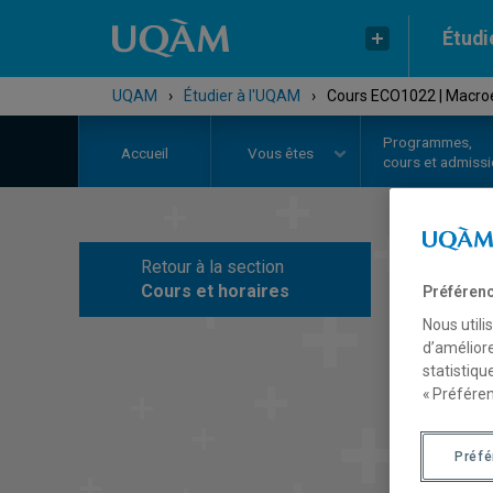
Étudi
UQAM
›
Étudier à l'UQAM
›
Cours ECO1022 | Macro
Programmes,
Accueil
Vous êtes
cours et admiss
Retour à la section
C
Cours et horaires
Préférenc
Nous utili
d’améliore
statistiqu
« Préféren
Préf