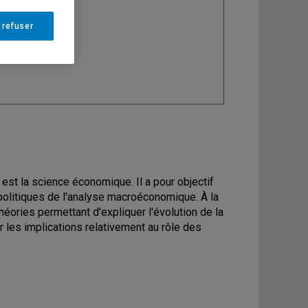
ine
: Économie
 refuser
est la science économique. Il a pour objectif
t politiques de l'analyse macroéconomique. À la
héories permettant d'expliquer l'évolution de la
r les implications relativement au rôle des