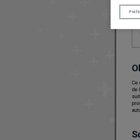
Préf
O
Ce 
de 
sui
pro
aut
S