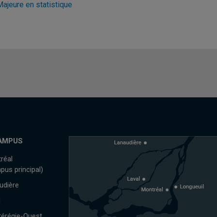
Majeure en statistique
AMPUS
réal
pus principal)
udière
l
érégie-Ouest