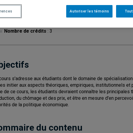
Cycle
: 1
Discipl
érences
Autoriser les témoins
Tout
Type de cours
: Magistral
Nombre de crédits
: 3
bjectifs
cours s'adresse aux étudiants dont le domaine de spécialisation 
les initier aux aspects théoriques, empiriques, institutionnels e
te de ce cours, les étudiants devraient connaître les principales t
duction, du chômage et des prix, et être en mesure d'en percevoi
orités de la politique économique.
ommaire du contenu