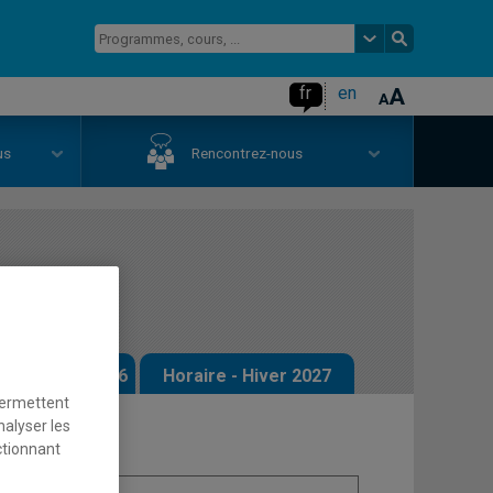
fr
en
us
Rencontrez-nous
e I
 - Automne 2026
Horaire - Hiver 2027
permettent
nalyser les
ctionnant