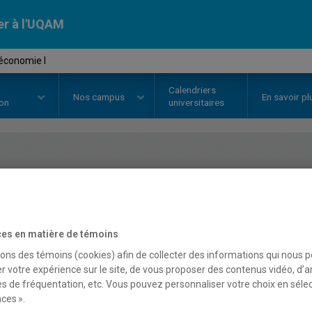
er à l'UQAM
économie I
Calendriers
Nos
campus
En savoir pl
ion
universitaires
OURS
//
ECO1023
-
Macroéconomi
es en matière de témoins
Description
Horaire - Été 2026
Horaire
sons des témoins (cookies) afin de collecter des informations qui nous 
r votre expérience sur le site, de vous proposer des contenus vidéo, d’a
es de fréquentation, etc. Vous pouvez personnaliser votre choix en séle
ces ».