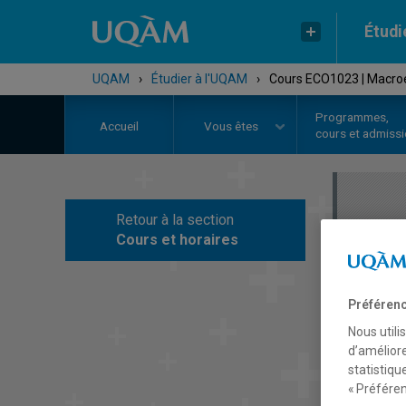
Étudi
UQAM
›
Étudier à l'UQAM
›
Cours ECO1023 | Macro
Programmes,
Accueil
Vous êtes
cours et admiss
Retour à la section
C
Cours et horaires
Préférenc
Nous utili
d’améliore
statistiqu
« Préféren