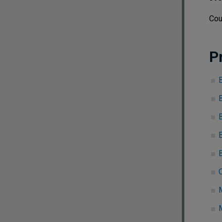
Cou
P
B
M