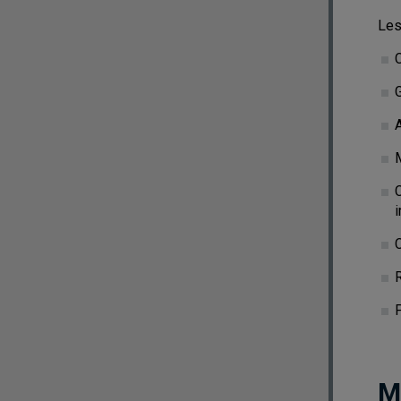
Les
C
A
M
M