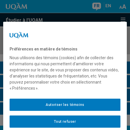
FR
EN
Étudier à l'UQAM
COURS
//
ECO1044
Économie du secteur public
Préférences en matière de témoins
Nous utilisons des témoins (cookies) afin de collecter des
informations qui nous permettent d’améliorer votre
Description du cours
expérience sur le site, de vous proposer des contenus vidéo,
d’analyser les statistiques de fréquentation, etc. Vous
Horaire - Été 2026
pouvez personnaliser votre choix en sélectionnant
« Préférences ».
Horaire - Automne 2026
Autoriser les témoins
Horaire - Hiver 2027
Tout refuser