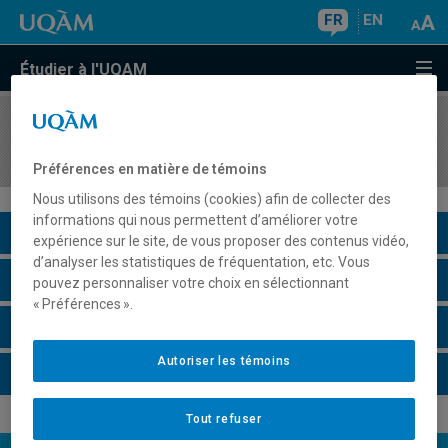
FR
EN
Étudier à l'UQAM
COURS
//
ECO1061
Économie du Québec
Préférences en matière de témoins
Nous utilisons des témoins (cookies) afin de collecter des
informations qui nous permettent d’améliorer votre
Description du cours
expérience sur le site, de vous proposer des contenus vidéo,
d’analyser les statistiques de fréquentation, etc. Vous
Horaire - Été 2026
pouvez personnaliser votre choix en sélectionnant
« Préférences ».
Horaire - Automne 2026
Autoriser les témoins
Horaire - Hiver 2027
Tout refuser