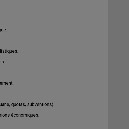
que.
istiques.
es.
nement.
uane, quotas, subventions).
unions économiques.