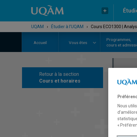
Étudi
UQAM
›
Étudier à l'UQAM
›
Cours ECO1300 | Analy
Programmes,
Accueil
Vous êtes
cours et admiss
Retour à la section
C
Cours et horaires
Préférenc
Nous utili
d’améliore
statistiqu
« Préféren