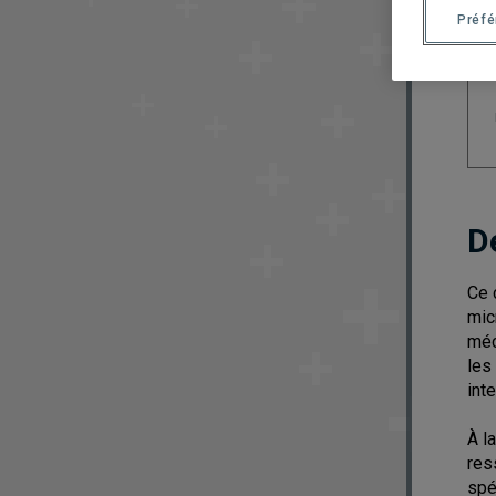
Préf
D
Ce 
mic
méc
les
inte
À l
res
spé