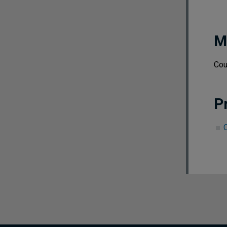
M
Cou
P
C