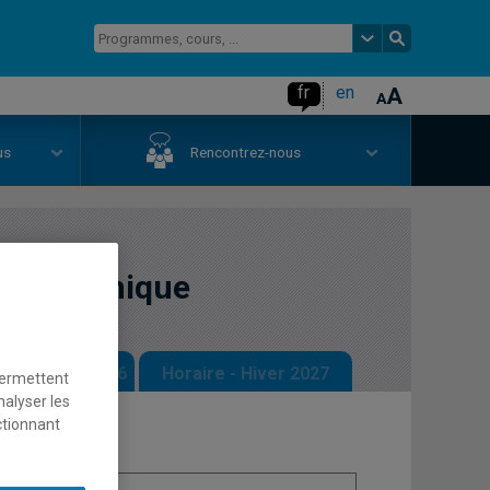
fr
en
us
Rencontrez-nous
oéconomique
 - Automne 2026
Horaire - Hiver 2027
permettent
nalyser les
ctionnant