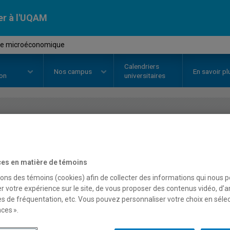
er à l'UQAM
se microéconomique
Calendriers
Nos
campus
En savoir pl
ion
universitaires
OURS
//
ECO1300
-
Analyse micr
es en matière de témoins
Description
Horaire - Été 2026
Horaire
sons des témoins (cookies) afin de collecter des informations qui nous 
r votre expérience sur le site, de vous proposer des contenus vidéo, d’a
es de fréquentation, etc. Vous pouvez personnaliser votre choix en séle
ces ».