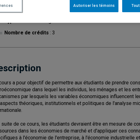
érences
Autoriser les témoins
Tout
Cycle
: 1
Discipl
Type de cours
: Magistral
Nombre de crédits
: 3
escription
cours a pour objectif de permettre aux étudiants de prendre con
roéconomique dans lequel les individus, les ménages et les entr
anismes par lesquels les variables économiques influencent leur
 aspects théoriques, institutionnels et politiques de l'analyse 
rnationale.
a suite de ce cours, les étudiants devraient être en mesure de co
sources dans les économies de marché et d'appliquer ces conna
cifiques à l'économie de l'entreprise, à l'économie industrielle e