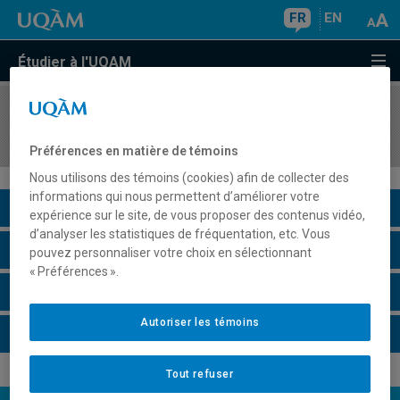
FR
EN
Étudier à l'UQAM
COURS
//
ECO1301
Analyse microéconomique
Préférences en matière de témoins
Nous utilisons des témoins (cookies) afin de collecter des
informations qui nous permettent d’améliorer votre
Description du cours
expérience sur le site, de vous proposer des contenus vidéo,
d’analyser les statistiques de fréquentation, etc. Vous
Horaire - Été 2026
pouvez personnaliser votre choix en sélectionnant
« Préférences ».
Horaire - Automne 2026
Autoriser les témoins
Horaire - Hiver 2027
Tout refuser