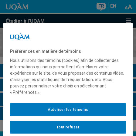
FR
EN
Étudier à l'UQAM
COURS
//
ECO1492
Économie immobilière
Préférences en matière de témoins
Nous utilisons des témoins (cookies) afin de collecter des
informations qui nous permettent d’améliorer votre
Description du cours
expérience sur le site, de vous proposer des contenus vidéo,
d’analyser les statistiques de fréquentation, etc. Vous
Horaire - Été 2026
pouvez personnaliser votre choix en sélectionnant
« Préférences ».
Horaire - Automne 2026
Autoriser les témoins
Horaire - Hiver 2027
Tout refuser