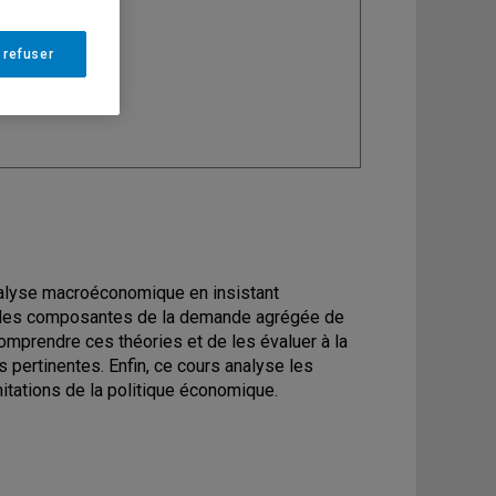
ine
: Économie
 refuser
nalyse macroéconomique en insistant
ion des composantes de la demande agrégée de
comprendre ces théories et de les évaluer à la
s pertinentes. Enfin, ce cours analyse les
mitations de la politique économique.