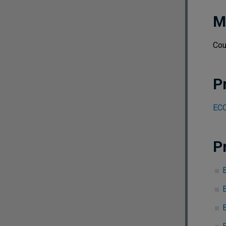
M
Cou
P
ECO
P