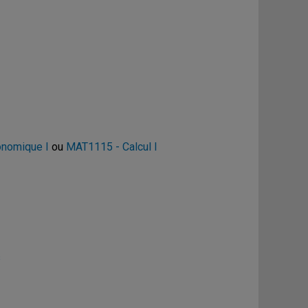
onomique I
ou
MAT1115 - Calcul I
s