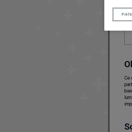
Préf
O
Ce 
par
bie
lum
imp
S