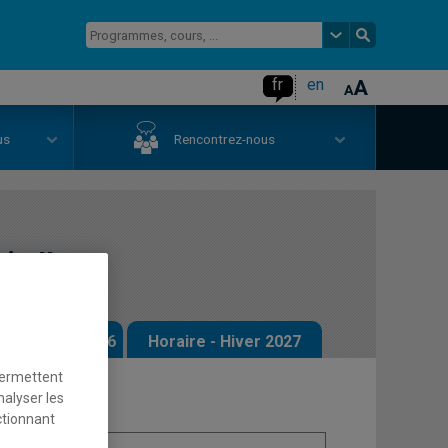
fr
en
us
Rencontrez-nous
e II
 - Automne 2026
Horaire - Hiver 2027
permettent
nalyser les
ctionnant