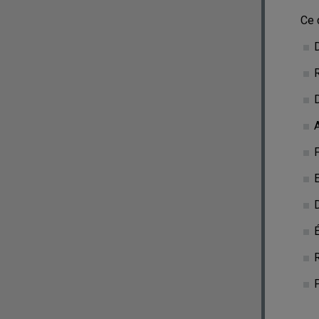
Ce 
É