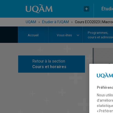
Étudi
UQAM
›
Étudier à l'UQAM
›
Cours ECO2023 | Macro
Programmes,
Accueil
Vous êtes
cours et admiss
Retour à la section
C
Cours et horaires
Préférenc
Nous utili
d’améliore
statistiqu
« Préféren