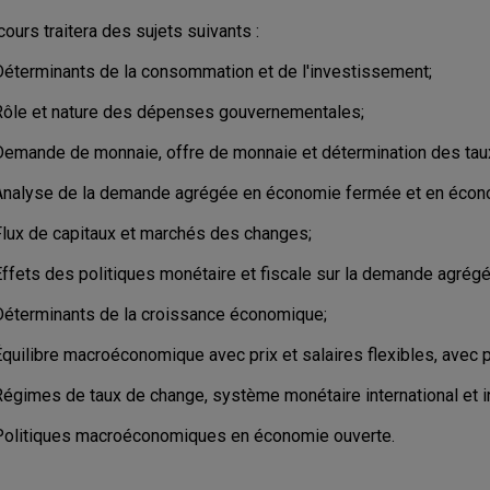
cours traitera des sujets suivants :
Déterminants de la consommation et de l'investissement;
Rôle et nature des dépenses gouvernementales;
Demande de monnaie, offre de monnaie et détermination des taux
Analyse de la demande agrégée en économie fermée et en écon
Flux de capitaux et marchés des changes;
Effets des politiques monétaire et fiscale sur la demande agrégé
Déterminants de la croissance économique;
quilibre macroéconomique avec prix et salaires flexibles, avec pr
Régimes de taux de change, système monétaire international et i
Politiques macroéconomiques en économie ouverte.