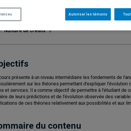
Cycle
: 1
Discipl
érences
Autoriser les témoins
Tout
Type de cours
: Magistral
Nombre de crédits
: 3
bjectifs
cours présente à un niveau intermédiaire les fondements de l'a
ticulièrement sur les théories permettant d'expliquer l'évolut
ns et services. Il a comme objectif de permettre à l'étudiant de 
ière de leurs prédictions et de l'évolution observée des variable
lications de ces théories relativement aux possibilités et aux li
ommaire du contenu