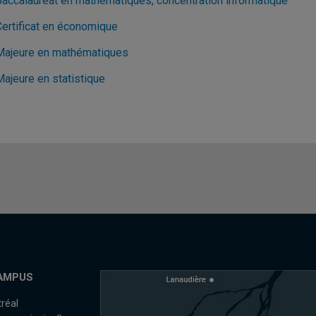
Baccalauréat en mathématiques, concentration informatique
Certificat en économique
Majeure en mathématiques
Majeure en statistique
AMPUS
réal