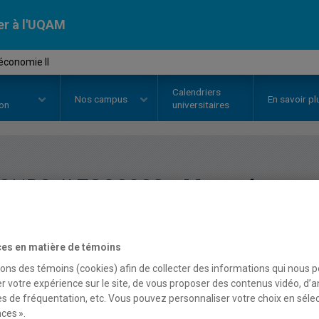
er à l'UQAM
économie II
Calendriers
Nos
campus
En savoir pl
ion
universitaires
OURS
//
ECO2023
-
Macroéconomi
Description
Horaire - Été 2026
Horaire
es en matière de témoins
sons des témoins (cookies) afin de collecter des informations qui nous 
r votre expérience sur le site, de vous proposer des contenus vidéo, d’a
es de fréquentation, etc. Vous pouvez personnaliser votre choix en séle
ces ».