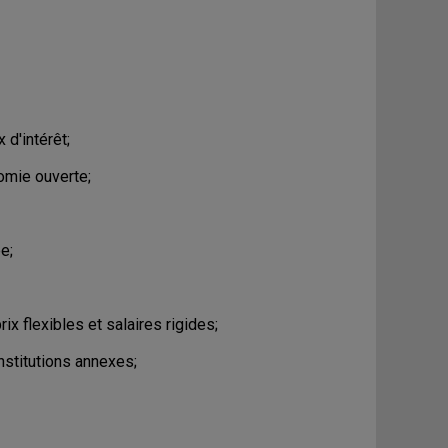
 d'intérêt;
omie ouverte;
e;
ix flexibles et salaires rigides;
nstitutions annexes;