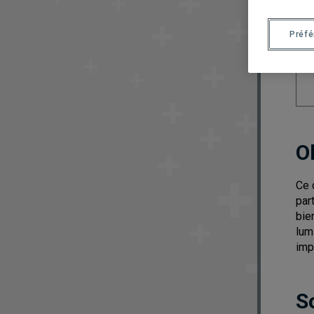
Préf
O
Ce 
par
bie
lum
imp
S