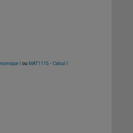
onomique I
ou
MAT1115 - Calcul I
s