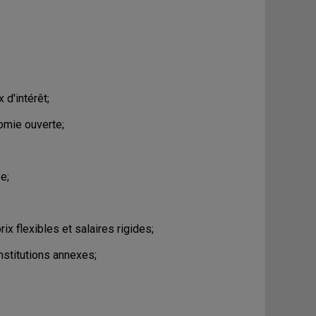
 d'intérêt;
omie ouverte;
e;
ix flexibles et salaires rigides;
nstitutions annexes;