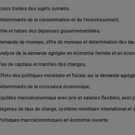
cours traitera des sujets suivants :
Déterminants de la consommation et de l'investissement;
Rôle et nature des dépenses gouvernementales;
Demande de monnaie, offre de monnaie et détermination des taux
Analyse de la demande agrégée en économie fermée et en écon
Flux de capitaux et marchés des changes;
Effets des politiques monétaire et fiscale sur la demande agrégé
Déterminants de la croissance économique;
quilibre macroéconomique avec prix et salaires flexibles, avec pr
Régimes de taux de change, système monétaire international et i
Politiques macroéconomiques en économie ouverte.