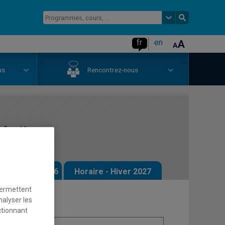
fr
en
us
Rencontrez-nous
e II
 - Automne 2026
Horaire - Hiver 2027
permettent
nalyser les
ctionnant