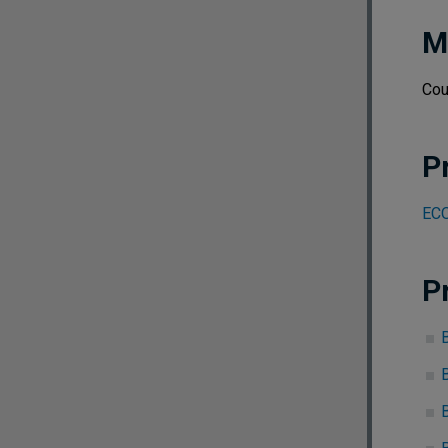
M
Cou
P
ECO
P