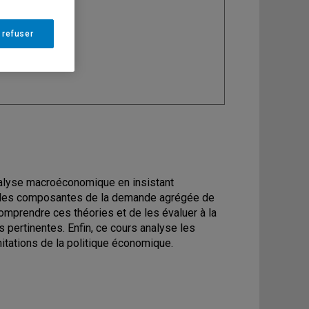
ine
: Économie
 refuser
nalyse macroéconomique en insistant
ion des composantes de la demande agrégée de
comprendre ces théories et de les évaluer à la
s pertinentes. Enfin, ce cours analyse les
mitations de la politique économique.