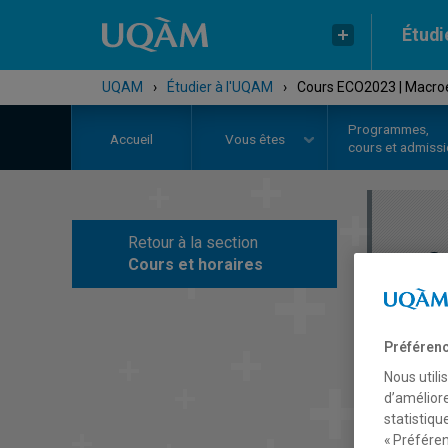
Étudi
UQAM
›
Étudier à l'UQAM
›
Cours ECO2023 | Macro
Programmes,
Accueil
Vous êtes
cours et admiss
Retour à la section
C
Cours et horaires
Préférenc
Nous utili
d’améliore
statistiqu
« Préféren