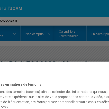
er à l'UQAM
économie II
Calendriers
Nos
campus
En savoir pl
ion
universitaires
OURS
//
ECO2023
-
Macroéconomi
Description
Horaire - Été 2026
Horaire
es en matière de témoins
sons des témoins (cookies) afin de collecter des informations qui nous 
r votre expérience sur le site, de vous proposer des contenus vidéo, d’a
es de fréquentation, etc. Vous pouvez personnaliser votre choix en séle
ces ».