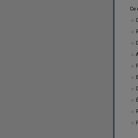
Ce 
É