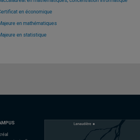
Baccalauréat en mathématiques, concentration informatique
Certificat en économique
Majeure en mathématiques
Majeure en statistique
AMPUS
réal