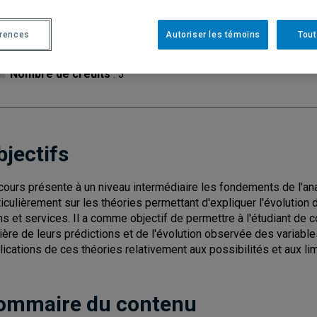
Cycle
: 1
Discipl
érences
Autoriser les témoins
Tout
Type de cours
: Magistral
Nombre de crédits
: 3
bjectifs
cours présente à un niveau intermédiaire les fondements de l'a
ticulièrement sur les théories permettant d'expliquer l'évolut
ns et services. Il a comme objectif de permettre à l'étudiant de 
ière de leurs prédictions et de l'évolution observée des variable
lications de ces théories relativement aux possibilités et aux li
ommaire du contenu