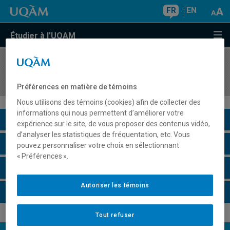
FR
EN
Étudier à l'UQAM
COURS
//
ECO2046
Dimensions économiques du tourisme
Préférences en matière de témoins
Nous utilisons des témoins (cookies) afin de collecter des
informations qui nous permettent d’améliorer votre
Description du cours
expérience sur le site, de vous proposer des contenus vidéo,
d’analyser les statistiques de fréquentation, etc. Vous
Horaire - Été 2026
pouvez personnaliser votre choix en sélectionnant
« Préférences ».
Horaire - Automne 2026
Autoriser les témoins
Horaire - Hiver 2027
Tout refuser