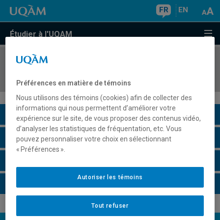
FR
EN
Étudier à l'UQAM
COURS
//
ECO2401
Analyse macroéconomique
Préférences en matière de témoins
Nous utilisons des témoins (cookies) afin de collecter des
informations qui nous permettent d’améliorer votre
Description du cours
expérience sur le site, de vous proposer des contenus vidéo,
d’analyser les statistiques de fréquentation, etc. Vous
Horaire - Été 2026
pouvez personnaliser votre choix en sélectionnant
« Préférences ».
Horaire - Automne 2026
Autoriser les témoins
Horaire - Hiver 2027
Tout refuser