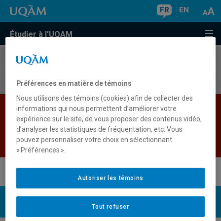
FR
EN
Étudier à l'UQAM
Aucun résultat
Préférences en matière de témoins
Nous utilisons des témoins (cookies) afin de collecter des
Les bases de données institutionnelles sont
informations qui nous permettent d’améliorer votre
expérience sur le site, de vous proposer des contenus vidéo,
indisponibles pour le moment. Veuillez
d’analyser les statistiques de fréquentation, etc. Vous
réessayer plus tard.
pouvez personnaliser votre choix en sélectionnant
Retour
« Préférences ».
Autoriser les témoins
UQAM
Nous joindre
Tout refuser