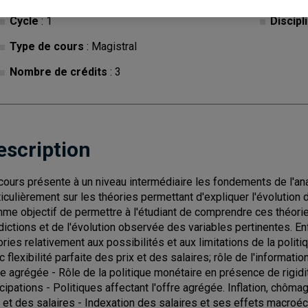
Cycle
: 1
Discipl
Type de cours
: Magistral
Nombre de crédits
: 3
escription
cours présente à un niveau intermédiaire les fondements de l'a
ticulièrement sur les théories permettant d'expliquer l'évolution d
me objectif de permettre à l'étudiant de comprendre ces théories
dictions et de l'évolution observée des variables pertinentes. En
ories relativement aux possibilités et aux limitations de la poli
c flexibilité parfaite des prix et des salaires; rôle de l'informati
re agrégée - Rôle de la politique monétaire en présence de rigidi
icipations - Politiques affectant l'offre agrégée. Inflation, chô
x et des salaires - Indexation des salaires et ses effets macro