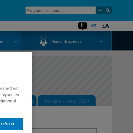
fr
en
us
Rencontrez-nous
e III
permettent
nalyser les
 - Automne 2026
Horaire - Hiver 2027
ctionnant
 refuser