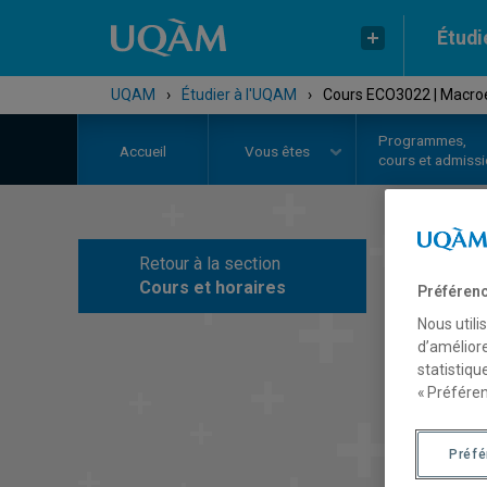
Étudi
UQAM
›
Étudier à l'UQAM
›
Cours ECO3022 | Macroé
Programmes,
Accueil
Vous êtes
cours et admiss
Retour à la section
C
Cours et horaires
Préférenc
Nous utili
d’améliore
statistiqu
« Préféren
Préf