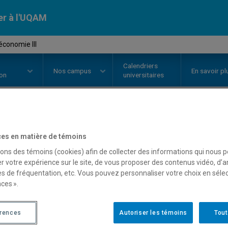
er à l'UQAM
conomie III
Calendriers
Nos
campus
En savoir pl
ion
universitaires
OURS
//
ECO3022
-
Macroéconomi
es en matière de témoins
sons des témoins (cookies) afin de collecter des informations qui nous 
r votre expérience sur le site, de vous proposer des contenus vidéo, d’a
Description
Horaire - Été 2026
Horaire
es de fréquentation, etc. Vous pouvez personnaliser votre choix en séle
ces ».
érences
Autoriser les témoins
Tout