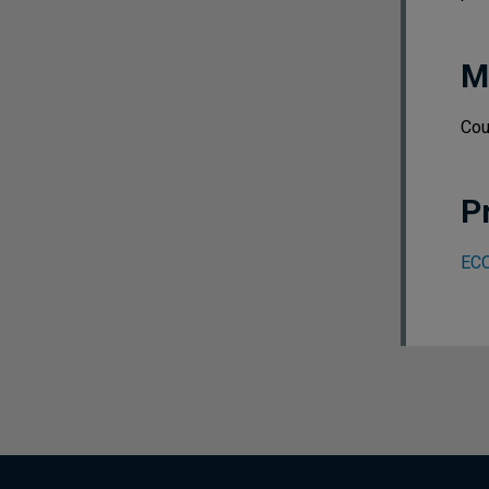
M
Cou
P
ECO