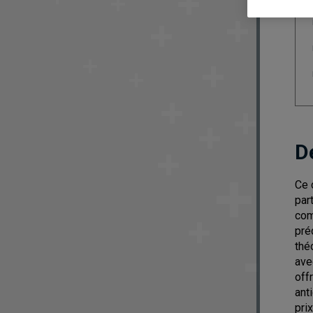
D
Ce 
par
com
pré
thé
ave
off
ant
pri