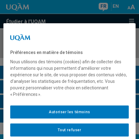
FR
EN
Étudier à l'UQAM
COURS
//
ECO3022
Macroéconomie III
Préférences en matière de témoins
Nous utilisons des témoins (cookies) afin de collecter des
informations qui nous permettent d’améliorer votre
Description du cours
expérience sur le site, de vous proposer des contenus vidéo,
d’analyser les statistiques de fréquentation, etc. Vous
Horaire - Été 2026
pouvez personnaliser votre choix en sélectionnant
« Préférences ».
Horaire - Automne 2026
Autoriser les témoins
Horaire - Hiver 2027
Tout refuser