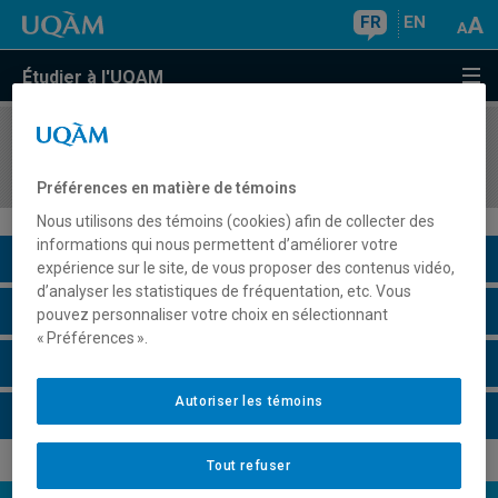
FR
EN
Étudier à l'UQAM
COURS
//
ECO3453
Pauvreté et inégalités
Préférences en matière de témoins
Nous utilisons des témoins (cookies) afin de collecter des
informations qui nous permettent d’améliorer votre
Description du cours
expérience sur le site, de vous proposer des contenus vidéo,
d’analyser les statistiques de fréquentation, etc. Vous
Horaire - Été 2026
pouvez personnaliser votre choix en sélectionnant
« Préférences ».
Horaire - Automne 2026
Autoriser les témoins
Horaire - Hiver 2027
Tout refuser