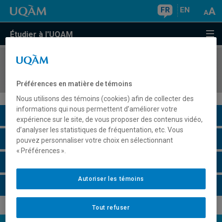
FR
EN
Étudier à l'UQAM
COURS
//
ECO4493
Économie urbaine et régionale
Préférences en matière de témoins
Nous utilisons des témoins (cookies) afin de collecter des
informations qui nous permettent d’améliorer votre
Description du cours
expérience sur le site, de vous proposer des contenus vidéo,
d’analyser les statistiques de fréquentation, etc. Vous
Horaire - Été 2026
pouvez personnaliser votre choix en sélectionnant
« Préférences ».
Horaire - Automne 2026
Autoriser les témoins
Horaire - Hiver 2027
Tout refuser