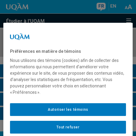
FR
EN
Étudier à l'UQAM
COURS
//
ECO6390
Stage en économique
Préférences en matière de témoins
Nous utilisons des témoins (cookies) afin de collecter des
informations qui nous permettent d’améliorer votre
Description du cours
expérience sur le site, de vous proposer des contenus vidéo,
d’analyser les statistiques de fréquentation, etc. Vous
Horaire - Été 2026
pouvez personnaliser votre choix en sélectionnant
« Préférences ».
Horaire - Automne 2026
Autoriser les témoins
Horaire - Hiver 2027
Tout refuser