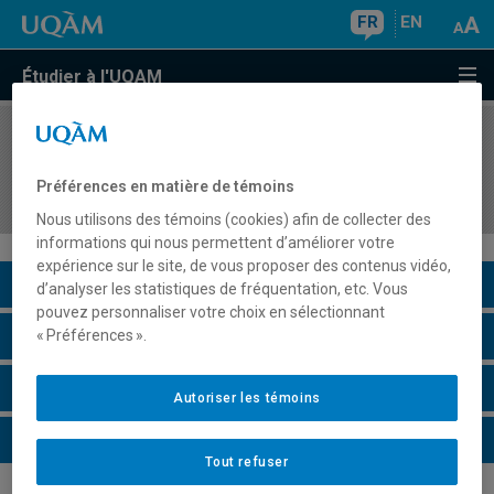
FR
EN
Étudier à l'UQAM
COURS
//
ECO6990
Activité de recherche personnelle ou lectures
Préférences en matière de témoins
dirigées
Nous utilisons des témoins (cookies) afin de collecter des
informations qui nous permettent d’améliorer votre
expérience sur le site, de vous proposer des contenus vidéo,
Description du cours
d’analyser les statistiques de fréquentation, etc. Vous
pouvez personnaliser votre choix en sélectionnant
Horaire - Été 2026
« Préférences ».
Horaire - Automne 2026
Autoriser les témoins
Horaire - Hiver 2027
Tout refuser