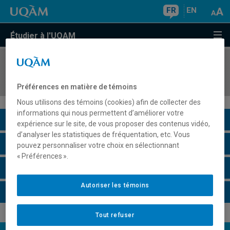
FR
EN
Étudier à l'UQAM
COURS
//
EDL1600
Compétences informationnelles et plurilingues
Préférences en matière de témoins
Nous utilisons des témoins (cookies) afin de collecter des
informations qui nous permettent d’améliorer votre
Description du cours
expérience sur le site, de vous proposer des contenus vidéo,
d’analyser les statistiques de fréquentation, etc. Vous
Horaire - Été 2026
pouvez personnaliser votre choix en sélectionnant
« Préférences ».
Horaire - Automne 2026
Autoriser les témoins
Horaire - Hiver 2027
Tout refuser