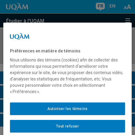
FR
EN
Étudier à l'UQAM
COURS
//
EDM1100
Théories de la communication médiatique et
Préférences en matière de témoins
enjeux contemporains
Nous utilisons des témoins (cookies) afin de collecter des
informations qui nous permettent d’améliorer votre
expérience sur le site, de vous proposer des contenus vidéo,
Description du cours
d’analyser les statistiques de fréquentation, etc. Vous
pouvez personnaliser votre choix en sélectionnant
Horaire - Été 2026
« Préférences ».
Horaire - Automne 2026
Autoriser les témoins
Horaire - Hiver 2027
Tout refuser