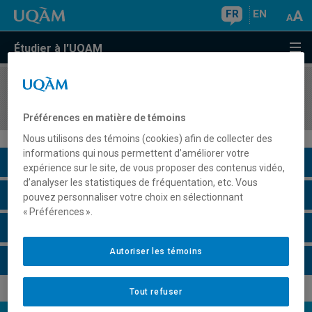
FR
EN
Étudier à l'UQAM
COURS
//
EDM1203
Stage en journalisme radio/audio ou télé/vidéo I
Préférences en matière de témoins
Nous utilisons des témoins (cookies) afin de collecter des
informations qui nous permettent d’améliorer votre
Description du cours
expérience sur le site, de vous proposer des contenus vidéo,
d’analyser les statistiques de fréquentation, etc. Vous
Horaire - Été 2026
pouvez personnaliser votre choix en sélectionnant
« Préférences ».
Horaire - Automne 2026
Autoriser les témoins
Horaire - Hiver 2027
Tout refuser