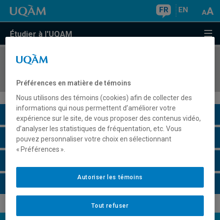
FR
EN
Étudier à l'UQAM
COURS
//
EDM1214
Atelier de réalisation et production multiécran
Préférences en matière de témoins
Nous utilisons des témoins (cookies) afin de collecter des
informations qui nous permettent d’améliorer votre
Description du cours
expérience sur le site, de vous proposer des contenus vidéo,
d’analyser les statistiques de fréquentation, etc. Vous
Horaire - Été 2026
pouvez personnaliser votre choix en sélectionnant
« Préférences ».
Horaire - Automne 2026
Autoriser les témoins
Horaire - Hiver 2027
Tout refuser