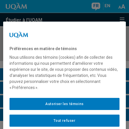
FR
EN
Étudier à l'UQAM
COURS
//
EDM1222
Organisation économique des médias et des
Préférences en matière de témoins
industries créatives
Nous utilisons des témoins (cookies) afin de collecter des
informations qui nous permettent d’améliorer votre
expérience sur le site, de vous proposer des contenus vidéo,
Description du cours
d’analyser les statistiques de fréquentation, etc. Vous
pouvez personnaliser votre choix en sélectionnant
Horaire - Été 2026
« Préférences ».
Horaire - Automne 2026
Autoriser les témoins
Horaire - Hiver 2027
Tout refuser